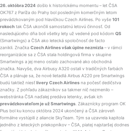
26. októbra 2024
došlo k historickému momentu – let ČSA
OK767 z Paríža do Prahy bol posledným komerčným letom
prevádzkovaným pod hlavičkou Czech Airlines. Po vyše
101
rokoch
tak ČSA ukončili samostatnú letovú činnosť. Od
nasledujúceho dňa boli všetky lety už vedené pod kódom
QS
(Smartwings) a ČSA ako letecká spoločnosť de facto
zanikli. Značka
Czech Airlines však úplne nezmizla
– v rámci
reorganizácie sa z ČSA stala holdingová firma v skupine
Smartwings a jej meno ostalo zachované ako obchodná
značka. Navyše, dva Airbusy A320 ostali v tradičných farbách
ČSA a plánuje sa, že nové lietadlá Airbus A220 pre Smartwings
budú taktiež niesť
livery Czech Airlines
na počesť dedičstva
značky. Z pohľadu zákazníkov sa takmer nič nezmenilo –
webstránka ČSA naďalej predáva letenky, avšak ich
prevádzkovateľom je už Smartwings
. Zákaznícky program OK
Plus bol ku koncu októbra 2024 ukončený a ČSA zároveň
formálne vystúpili z aliancie SkyTeam. Tým sa uzavrela kapitola
jedného z leteckých priekopníkov – ČSA, piatej najstaršej dodnes