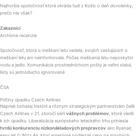
Najhoršia spoločnosť ktorá okráda ľudí z Košíc o deň dovolenky,
prečo nie však?
Zakazníci
Archívne recenzie
Spoločnosť, ktorá o meškaní letu vedela, svojich cestujúcich o
meškaní letu ani neinformovala. Počas meškania letu neposkytol
vodu a jedlo. Komunikácia prostredníctvom pošty je veľmi slabá,
listy sú jednoducho ignorované
ČSA
Príčiny úpadku Czech Airlines
Napriek bohatej histórii a rôznym strategickým partnerstvám čelili
Czech Airlines v 21. storočí sérii
vážnych problémov
, ktoré viedli
k ich úpadku. Liberalizácia európskeho leteckého trhu priniesla
tvrdú konkurenciu nízkonákladových prepravcov
ako Ryanair,
easyJet či Wizz Air, ktorí agresívne podliezali ceny na mnohých