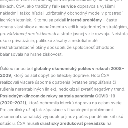
linkách. ČSA, ako tradičný
full-service
dopravca s vyššími
nákladmi, ťažko hľadali udržateľný obchodný model v prostredí
lacných leteniek. K tomu sa pridali
interné problémy
– časté
zmeny vlastníkov a manažmentu viedli k nejednotným stratégiám,
prevádzkovej neefektívnosti
a strate jasnej vízie rozvoja. Neistota
okolo privatizácie, politické zásahy a nedotiahnuté
restrukturalizačné plány spôsobili, že spoločnosť dlhodobo
balansovala na hrane ziskovosti.
Ďalšou ranou bol
globálny ekonomický pokles v rokoch 2008–
2009
, ktorý oslabil dopyt po leteckej doprave. Hoci ČSA
realizovali viaceré úsporné opatrenia (vrátane prepúšťania či
rušenia nerentabilných liniek), nedokázali zvrátiť negatívny trend.
Posledným klincom do rakvy sa stala pandémia COVID-19
(2020–2021)
, ktorá ochromila leteckú dopravu na celom svete.
Pre aerolinky už aj tak zápasiace s finančnými problémami
znamenal dramatický výpadok príjmov počas pandémie kritickú
situáciu. ČSA museli
drasticky zredukovať prevádzku
na