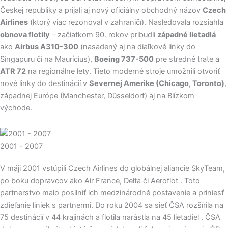
Českej republiky a prijali aj nový oficiálny obchodný názov
Czech
Airlines
(ktorý viac rezonoval v zahraničí). Nasledovala rozsiahla
obnova flotily
– začiatkom 90. rokov pribudli
západné lietadlá
ako
Airbus A310-300
(nasadený aj na diaľkové linky do
Singapuru či na Maurícius),
Boeing 737-500
pre stredné trate a
ATR 72
na regionálne lety. Tieto moderné stroje umožnili otvoriť
nové linky do destinácií v
Severnej Amerike (Chicago, Toronto)
,
západnej Európe (Manchester, Düsseldorf) aj na Blízkom
východe.
2001 - 2007
V máji 2001 vstúpili Czech Airlines do globálnej aliancie SkyTeam,
po boku dopravcov ako Air France, Delta či Aeroflot . Toto
partnerstvo malo posilniť ich medzinárodné postavenie a priniesť
zdieľanie liniek s partnermi. Do roku 2004 sa sieť ČSA rozšírila na
75 destinácií v 44 krajinách a flotila narástla na 45 lietadiel . ČSA