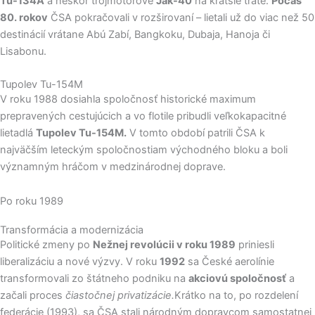
Tu-134A
a neskôr trojmotorové
Jak-40
na kratšie trate.
Počas
80. rokov
ČSA pokračovali v rozširovaní – lietali už do viac než 50
destinácií vrátane Abú Zabí, Bangkoku, Dubaja, Hanoja či
Lisabonu.
Tupolev Tu-154M
V roku 1988 dosiahla spoločnosť historické maximum
prepravených cestujúcich a vo flotile pribudli veľkokapacitné
lietadlá
Tupolev Tu-154M.
V tomto období patrili ČSA k
najväčším leteckým spoločnostiam východného bloku a boli
významným hráčom v medzinárodnej doprave.
Po roku 1989
Transformácia a modernizácia
Politické zmeny po
Nežnej revolúcii v roku 1989
priniesli
liberalizáciu a nové výzvy. V roku
1992
sa České aerolínie
transformovali zo štátneho podniku na
akciovú spoločnosť
a
začali proces
čiastočnej privatizácie.
Krátko na to, po rozdelení
federácie (1993), sa ČSA stali národným dopravcom samostatnej