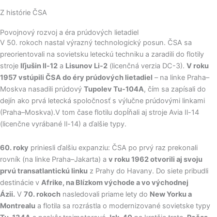
Z histórie ČSA
Povojnový rozvoj a éra prúdových lietadiel
V 50. rokoch nastal výrazný technologický posun. ČSA sa
preorientovali na sovietsku leteckú techniku a zaradili do flotily
stroje
Iľjušin Il-12
a
Lisunov Li-2
(licenčná verzia DC-3).
V roku
1957 vstúpili ČSA do éry prúdových lietadiel
– na linke Praha–
Moskva nasadili prúdový
Tupolev Tu-104A
, čím sa zapísali do
dejín ako prvá letecká spoločnosť s výlučne prúdovými linkami
(Praha–Moskva).V tom čase flotilu dopĺňali aj stroje Avia Il-14
(licenčne vyrábané Il-14) a ďalšie typy.
60. roky
priniesli ďalšiu expanziu: ČSA po prvý raz prekonali
rovník (na linke Praha–Jakarta) a
v roku 1962 otvorili aj svoju
prvú transatlantickú linku
z Prahy do Havany. Do siete pribudli
destinácie v
Afrike, na Blízkom východe a vo východnej
Ázii.
V
70. rokoch
nasledovali priame lety do
New Yorku a
Montrealu
a flotila sa rozrástla o modernizované sovietske typy