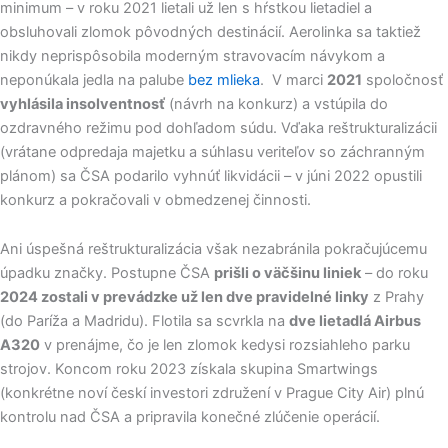
minimum – v roku 2021 lietali už len s hŕstkou lietadiel a
obsluhovali zlomok pôvodných destinácií. Aerolinka sa taktiež
nikdy neprispôsobila moderným stravovacím návykom a
neponúkala jedla na palube
bez mlieka
. V marci
2021
spoločnosť
vyhlásila insolventnosť
(návrh na konkurz) a vstúpila do
ozdravného režimu pod dohľadom súdu. Vďaka reštrukturalizácii
(vrátane odpredaja majetku a súhlasu veriteľov so záchranným
plánom) sa ČSA podarilo vyhnúť likvidácii – v júni 2022 opustili
konkurz a pokračovali v obmedzenej činnosti.
Ani úspešná reštrukturalizácia však nezabránila pokračujúcemu
úpadku značky. Postupne ČSA
prišli o väčšinu liniek
– do roku
2024 zostali v prevádzke už len dve pravidelné linky
z Prahy
(do Paríža a Madridu). Flotila sa scvrkla na
dve lietadlá Airbus
A320
v prenájme, čo je len zlomok kedysi rozsiahleho parku
strojov. Koncom roku 2023 získala skupina Smartwings
(konkrétne noví českí investori združení v Prague City Air) plnú
kontrolu nad ČSA a pripravila konečné zlúčenie operácií.