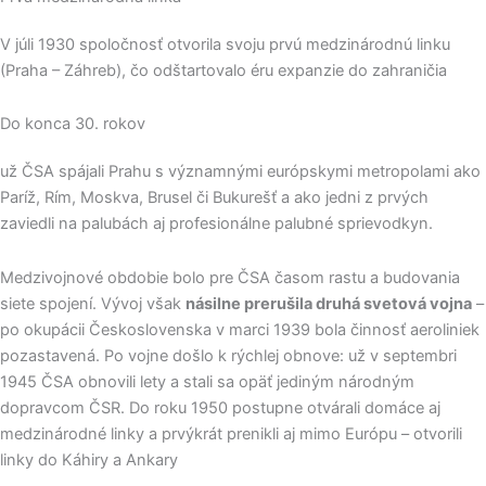
V júli 1930 spoločnosť otvorila svoju prvú medzinárodnú linku
(Praha – Záhreb), čo odštartovalo éru expanzie do zahraničia
Do konca 30. rokov
už ČSA spájali Prahu s významnými európskymi metropolami ako
Paríž, Rím, Moskva, Brusel či Bukurešť a ako jedni z prvých
zaviedli na palubách aj profesionálne palubné sprievodkyn.
Medzivojnové obdobie bolo pre ČSA časom rastu a budovania
siete spojení. Vývoj však
násilne prerušila druhá svetová vojna
–
po okupácii Československa v marci 1939 bola činnosť aeroliniek
pozastavená. Po vojne došlo k rýchlej obnove: už v septembri
1945 ČSA obnovili lety a stali sa opäť jediným národným
dopravcom ČSR. Do roku 1950 postupne otvárali domáce aj
medzinárodné linky a prvýkrát prenikli aj mimo Európu – otvorili
linky do Káhiry a Ankary