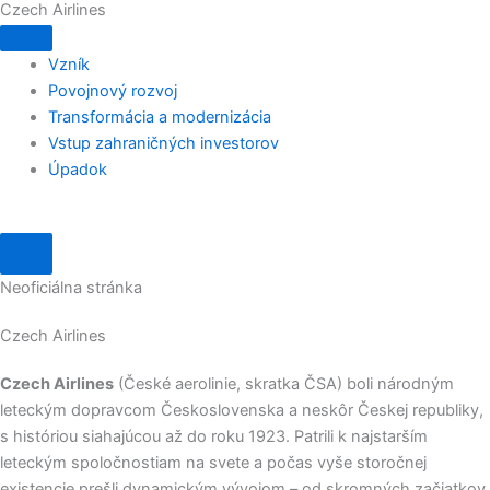
Czech Airlines
Preskočiť
na
obsah
Vzník
Povojnový rozvoj
Transformácia a modernizácia
Vstup zahraničných investorov
Úpadok
Neoficiálna stránka
Czech Airlines
Czech Airlines
(České aerolinie, skratka ČSA) boli národným
leteckým dopravcom Československa a neskôr Českej republiky,
s históriou siahajúcou až do roku 1923. Patrili k najstarším
leteckým spoločnostiam na svete a počas vyše storočnej
existencie prešli dynamickým vývojom – od skromných začiatkov