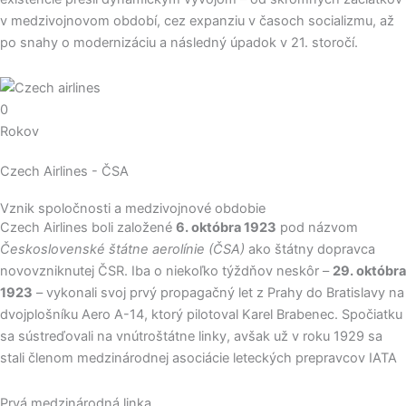
v medzivojnovom období, cez expanziu v časoch socializmu, až
po snahy o modernizáciu a následný úpadok v 21. storočí.
0
Rokov
Czech Airlines - ČSA
Vznik spoločnosti a medzivojnové obdobie
Czech Airlines boli založené
6. októbra 1923
pod názvom
Československé štátne aerolínie (ČSA)
ako štátny dopravca
novovzniknutej ČSR. Iba o niekoľko týždňov neskôr –
29. októbra
1923
– vykonali svoj prvý propagačný let z Prahy do Bratislavy na
dvojplošníku Aero A-14, ktorý pilotoval Karel Brabenec. Spočiatku
sa sústreďovali na vnútroštátne linky, avšak už v roku 1929 sa
stali členom medzinárodnej asociácie leteckých prepravcov IATA
Prvá medzinárodná linka