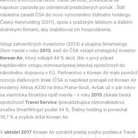
Aeroflot a konzorciá okolo Travel Service), privatizácia sa
napokon zastavila po odmietnutí predložených ponúk . Štát
následne zaradil ČSA do novo vytvoreného štátneho holdingu
Český Aeroholding (2011), spolu s pražským letiskom a ďalšími
dcérskymi firmami, aby stabilizoval ich hospodárenie.
Vstup zahraničných investorov (2013) a skupina Smartwings
Zlom nastal v roku
2013
, keď do ČSA vstúpil strategický investor
Korean Air
, ktorý odkúpil 44 % akcií. Išlo o prvý prípad
kapitálového vstupu mimoeurópskej leteckej spoločnosti do
národného dopravcu v EÚ. Partnerstvo s Korean Air malo pomôcť
rozvoju diaľkových liniek (ČSA si napríklad prenajali od Korean Air
moderný Airbus A330 na linku Praha–Soul). Avšak už o pár rokov
sa vlastnícka štruktúra opäť menila – v roku
2015
získala česká
spoločnosť
Travel Service
(prevádzkujúca nízkonákladovú
značku SmartWings) podiel 34 %. Štátny holding si ponechal
19,7 % a zvyšok držal Korean Air.
V
októbri 2017
Korean Air oznámil predaj svojho podielu a Travel