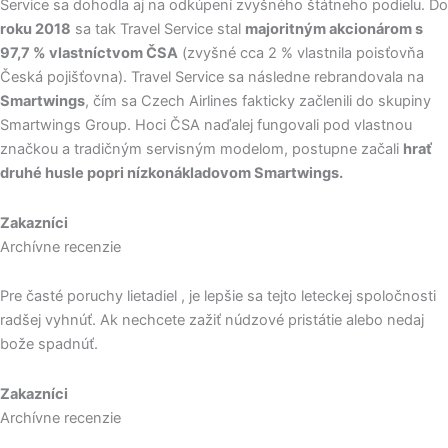
Service sa dohodla aj na odkúpení zvyšného štátneho podielu. Do
roku 2018
sa tak Travel Service stal
majoritným akcionárom s
97,7 % vlastníctvom ČSA
(zvyšné cca 2 % vlastnila poisťovňa
Česká pojišťovna). Travel Service sa následne rebrandovala na
Smartwings
, čím sa Czech Airlines fakticky začlenili do skupiny
Smartwings Group. Hoci ČSA naďalej fungovali pod vlastnou
značkou a tradičným servisným modelom, postupne začali
hrať
druhé husle popri nízkonákladovom Smartwings.
Zakazníci
Archívne recenzie
Pre časté poruchy lietadiel , je lepšie sa tejto leteckej spoločnosti
radšej vyhnúť. Ak nechcete zažiť núdzové pristátie alebo nedaj
bože spadnúť.
Zakazníci
Archívne recenzie